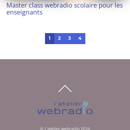
Master class webradio scolaire pour les
enseignants
1
2
3
4
BACK
TO
TOP
©
L'atelier webradio
2026