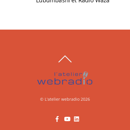
Lubumbashi et Radio Waza
BACK
TO
TOP
©
L'atelier webradio
2026